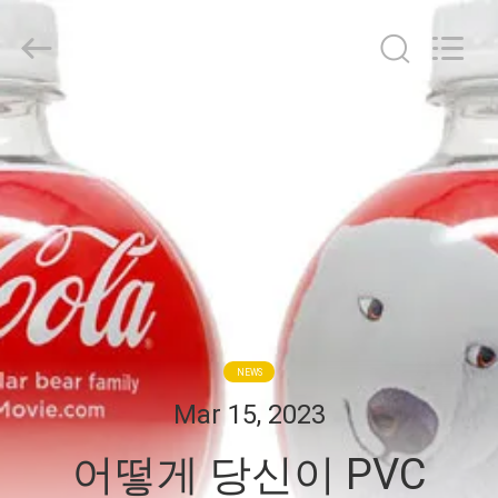
2017
-
2026
Hubei
HYF
Packaging
Co.,
Ltd..
집
All
Rights
Reserved.
제
품
동
영
NEWS
상
Mar 15, 2023
어떻게 당신이 PVC
우