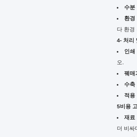
수분 
환경 
다 환경
4- 처리
인쇄
오.
꿰매
수축
적용
5비용 
재료 
더 비싸