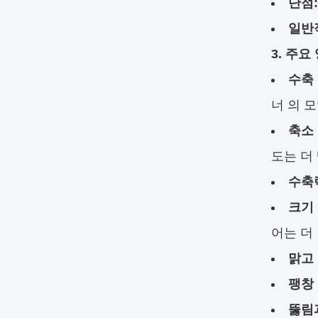
단점:
일반
3. 주요
수축 
너 의 
축소 
도는 더
수축
크기 
어는 더
맑고
팽창 
뚫림