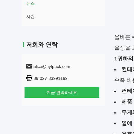
뉴스
사건
올바른 
저희와 연락
율성을 
1귀하의
alice@hyfpack.com
컨테
86-027-83991169
수축 비
컨테
지금 연락하세요
제품 
무게
열에