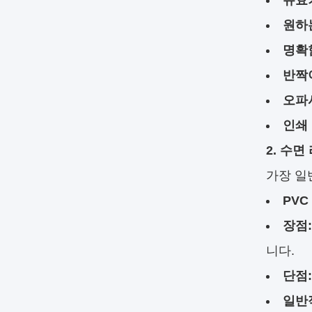
유효
원하
명확
반짝
오파
인쇄 
2. 수
가장 일
PVC
장점:
니다.
단점:
일반