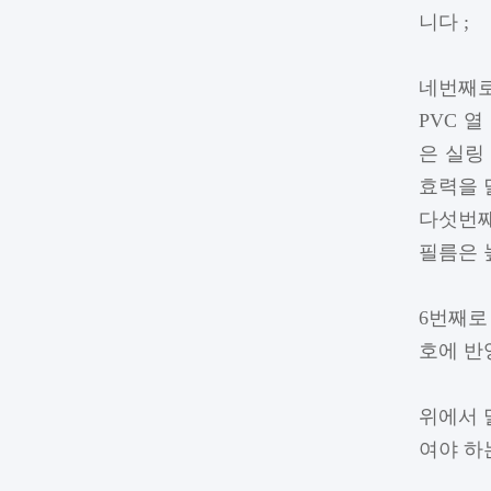
니다 ;
네번째로
PVC 
은 실링
효력을 
다섯번째
필름은 
6번째로
호에 반
위에서 
여야 하