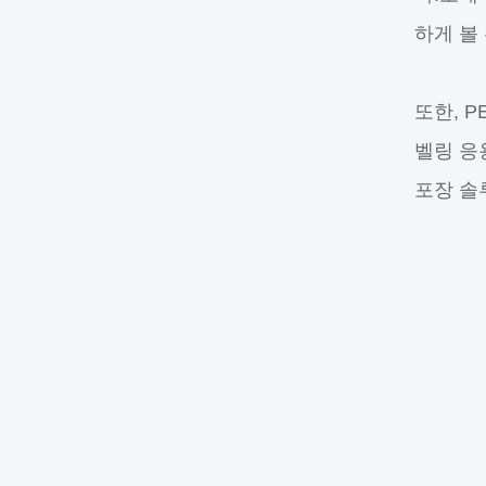
하게 볼
또한, 
벨링 응
포장 솔