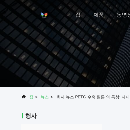
집
제품
동영
집
>
뉴스
>
회사 뉴스 PETG 수축 필름 의 특성: 다
행사