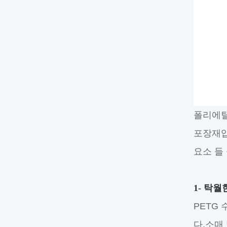
폴리에틸
포장재입
요소 들
1- 탁
PETG
다.소매