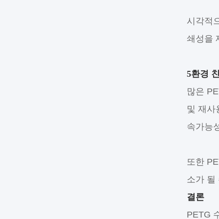
시각적으
쇄성을 
5환경 
많은 P
및 재사
속가능성
또한 P
소가 될
결론
PETG