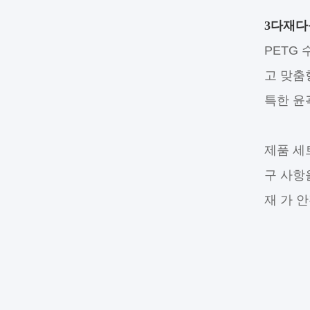
3다재다
PETG 
고 맞춤
특한 윤
제품 세
구 사항
재 가 