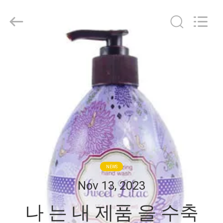
2017
-
2026
Hubei
HYF
Packaging
Co.,
Ltd..
집
All
Rights
Reserved.
제
품
동
영
NEWS
상
Nov 13, 2023
나 는 내 제품 을 수축
우