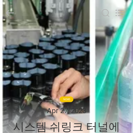
2017
-
2026
Hubei
HYF
Packaging
Co.,
Ltd..
집
All
Rights
Reserved.
제
품
동
영
NEWS
상
Apr 27, 2023
시스템 쉬링크 터널에
우