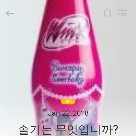
2017
-
2026
Hubei
HYF
Packaging
Co.,
Ltd..
집
All
Rights
Reserved.
제
품
동
영
NEWS
상
Jan 22, 2018
솔기는 무엇입니까?
우