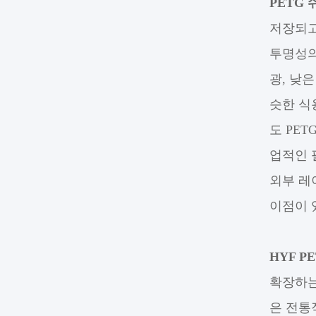
PETG
저장되고
투명성의
광, 낮
슷한 식
도 PE
업적인 
외부 레
이점이 
HYF P
확장하는
은 전통