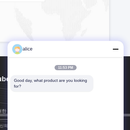
alice
11:53 PM
bei HYF Packaging Co., Ltd.
Good day, what product are you looking 
for?
대한 빨리 연락할게요
합류하세요