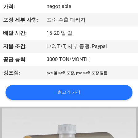
negotiable
가격:
리
에
포장 세부 사항:
표준 수출 패키지
대
배달 시간:
15-20 일 일
하
지불 조건:
L/C, T/T, 서부 동맹, Paypal
여
3000 TON/MONTH
공급 능력:
,
강조점:
pvc 열 수축 포장
pvc 수축 포장 필름
공
장
최고의 가격
여
행