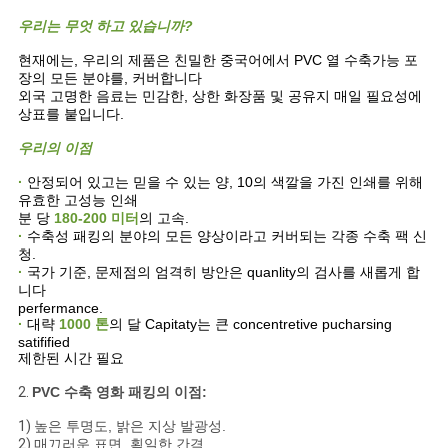
스
우리는 무엇 하고 있습니까?
현재에는, 우리의 제품은 친밀한 중국어에서 PVC 열 수축가능 포
인
장의 모든 분야를, 커버합니다
외국 고명한 음료는 민감한, 상한 화장품 및 공유지 매일 필요성에
상표를 붙입니다.
용
우리의 이점
문
·
안정되어 있고는 믿을 수 있는 양, 10의 색깔을 가진 인쇄를 위해
을
유효한 고성능 인쇄
분 당
180-200 미터
의 고속.
요
·
수축성 패킹의 분야의 모든 양상이라고 커버되는 각종 수축 팩 신
청.
·
국가 기준, 문제점의 엄격히 방안은 quanlity의 검사를 새롭게 합
구
니다
perfermance.
하
·
대략
1000 톤
의 달 Capitaty는 큰 concentretive pucharsing
satifified
세
제한된 시간 필요
2.
PVC 수축 영화 패킹의 이점:
요
1)
높은 투명도, 밝은 지상 발광성.
2)
매끄러운 표면, 획일한 간격.