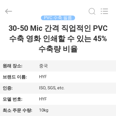
2017
-
2026
Hubei
HYF
PVC 수축 필름
Packaging
Co.,
Ltd..
30-50 Mic 간격 직업적인 PVC
집
All
Rights
Reserved.
수축 영화 인쇄할 수 있는 45%
제
수축량 비율
품
원래 장소:
중국
동
HYF
브랜드 이름:
영
ISO, SGS, etc.
인증:
상
HYF
모델 번호:
10kg
최소 주문 수량:
우