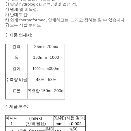
3)
몇몇 hydrological 정맥, 몇몇 결정 점.
사
4)
냄새 및 비독성.
5)
반대로 찬
이
6)
쉽게 thermoformed, 인쇄하고는, 그리고 접히는 일 수 있습니다
7)
모든 색깔 투명도
트
3.
제품 명세서:
맵
간격
25mic-70mic
폭
150mm -1000
개
길이
5000m
1000m -
인
수축량 비율
45% - 53%
정
표본
유효한 150m- 200m
보
4.
제품 모수:
보
아니다
(단위)
(시험 결과)
(lndex)
호
(간격 탈선)
1
mm
±0.002
MD
≥50