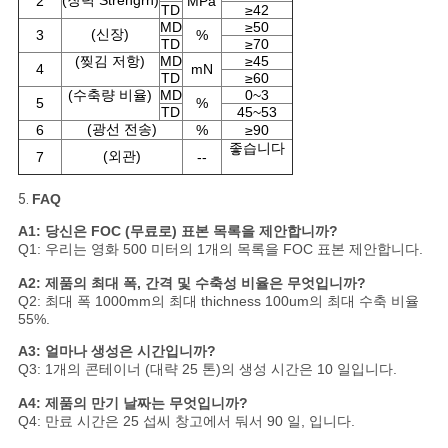
정
(장력 Strengrh)
2
MPa
TD
≥42
MD
≥50
(신장)
3
%
책
TD
≥70
(찢김 저항)
MD
≥45
4
mN
TD
≥60
(수축량 비율)
MD
0~3
5
%
TD
45~53
(광선 전송)
6
%
≥90
좋습니다
(외관)
7
--
5.
FAQ
A1: 당신은 FOC (무료로) 표본 목록을 제안합니까?
Q1: 우리는 영화 500 미터의 1개의 목록을 FOC 표본 제안합니다.
A2: 제품의 최대 폭, 간격 및 수축성 비율은 무엇입니까?
Q2: 최대 폭 1000mm의 최대 thichness 100um의 최대 수축 비율
55%.
A3: 얼마나 생성은 시간입니까?
Q3: 1개의 콘테이너 (대략 25 톤)의 생성 시간은 10 일입니다.
A4: 제품의 만기 날짜는 무엇입니까?
Q4: 만료 시간은 25 섭씨 창고에서 둬서 90 일, 입니다.